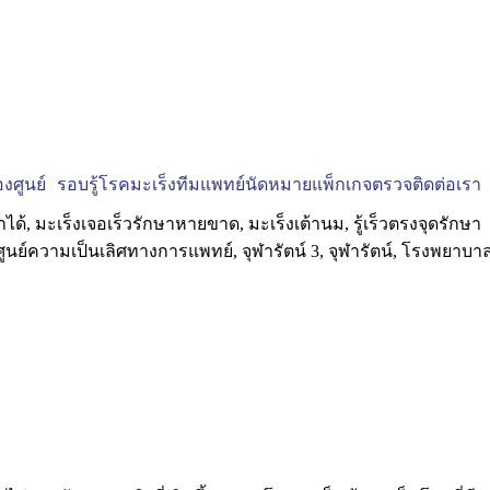
งศูนย์
รอบรู้โรคมะเร็ง
ทีมแพทย์
นัดหมาย
แพ็กเกจตรวจ
ติดต่อเรา