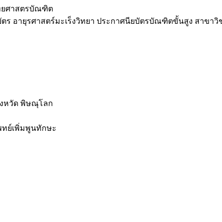
พทยศาสตรบัณฑิต
บัตร อายุรศาสตร์มะเร็งวิทยา ประกาศนียบัตรบัณฑิตขั้นสูง สาขาว
ังหวัด พิษณุโลก
ย์เพิ่มพูนทักษะ