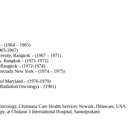
y – (1964 – 1965)
1965-1967)
iversity, Bangkok – (1967 – 1971)
sity, Bangkok – (1971-1972)
l, Bangkok – (1972-1974)
chenectady New York – (1974 – 1975)
y of Maryland – (1976-1979)
(Radiation Oncology) – (1981)
 Oncology, Christiana Care Health Services Newark, Delaware, USA
apy, at Chularat 3 International Hospital, Samutprakarn