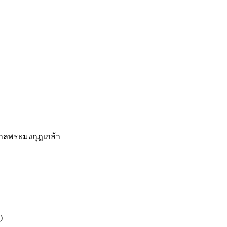
าลพระมงกุฎเกล้า
)