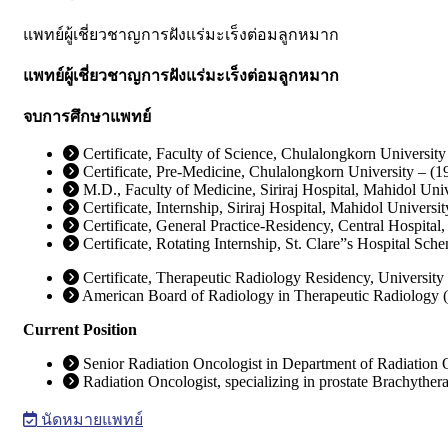
แพทย์ผู้เชี่ยวชาญการฝังแร่มะเร็งต่อมลูกหมาก
แพทย์ผู้เชี่ยวชาญการฝังแร่มะเร็งต่อมลูกหมาก
จบการศึกษาแพทย์
Certificate, Faculty of Science, Chulalongkorn Universit
Certificate, Pre-Medicine, Chulalongkorn University – (
M.D., Faculty of Medicine, Siriraj Hospital, Mahidol Un
Certificate, Internship, Siriraj Hospital, Mahidol Univer
Certificate, General Practice-Residency, Central Hospita
Certificate, Rotating Internship, St. Clare”s Hospital S
Certificate, Therapeutic Radiology Residency, Universit
American Board of Radiology in Therapeutic Radiology 
Current Position
Senior Radiation Oncologist in Department of Radiation
Radiation Oncologist, specializing in prostate Brachyther
นัดหมายแพทย์