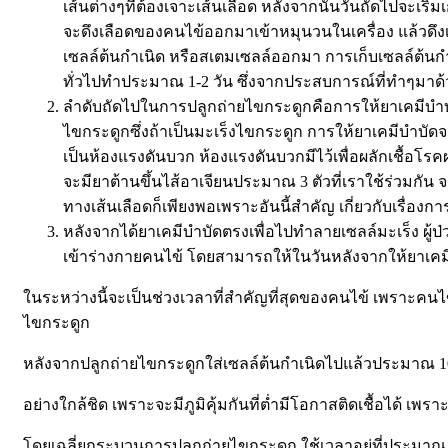
เส้นต่างๆที่ต้องเจาะเส้นเลือด หลังจากนั้นวันถัดไปจะเริ่
จะดึงเลือดของคนไข้ออกมาเข้าหมุนวนในเครื่อง แล้วดึง
เซลล์ต้นกำเนิด หรือสเตมเซลล์ออกมา การเก็บเซลล์ต้นกำเ
ทั่วไปทำประมาณ 1-2 วัน ซึ่งจากประสบการณ์ที่ทำๆมาด้ว
ลำดับถัดไปในการปลูกถ่ายไขกระดูกคือการให้ยาเคมีบำบัดข
ไขกระดูกซึ่งถ้าเป็นมะเร็งไขกระดูก การให้ยาเคมีบำบัดจะ
เป็นห้องแรงดันบวก ห้องแรงดันบวกมีไว้เพื่อผลักเชื้อ
จะมียาต้านขึ้นไส้อาเจียนประมาณ 3 ตัวที่เราใช้ร่วมกั
ทางเส้นเลือดก็เพียงพอเพราะอันนี้สำคัญ เกี่ยวกับเรื่องการ
หลังจากได้ยาเคมีบำบัดตรงเพื่อไปทำลายเซลล์มะเร็ง ผู้
เข้าร่างกายคนไข้ โดยสามารถให้ในวันหลังจากให้ยาเคมีบ
ในระหว่างนี้จะเป็นช่วงเวลาที่สำคัญที่สุดของคนไข้ เพราะคนไข้
ไขกระดูก
หลังจากปลูกถ่ายไขกระดูกใส่เซลล์ต้นกำเนิดไปแล้วประมาณ 10-1
อย่างใกล้ชิด เพราะจะมีภูมิคุ้มกันที่ต่ำมีโอกาสติดเชื้อได้ เพร
โดยเฉลี่ยกระบวนการปลูกถ่ายไขกระดูก ใช้เวลาอยู่ที่ประมาณ 