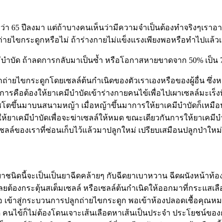
่า 65 ปีลงมา แต่ถ้าบางคนเห็นว่ามีความจำเป็นต้องทำจริงๆเราอาจจะ
ลูกถ่ายไขกระดูกหรือไม่ ถ้าร่างกายไม่แข็งแรงเพียงพอหรือทำไปแล้
ีบำบัด ถ้าลดการกลับมาเป็นซ้ำ หรือโอกาสหายขาดจาก 50% เป็น
ถ่ายไขกระดูกโดยเซลล์ต้นกำเนิดของตัวเราเองหรือของผู้อื่น ซึ่งห
คือต้องให้ยาเคมีบำบัดเข้าร่างกายคนไข้เพื่อไปเผาเซลล์มะเร็งที่เ
ชพืชโตขึ้นมาบนสนามหญ้า เมื่อหญ้าขึ้นมาการให้ยาเคมีบำบัดก็เหมือน
ห้ยาเคมีบำบัดเพื่อจะฆ่าเซลล์ให้หมด ขณะเดียวกันการให้ยาเคมีบำ
ลล์ของเราที่ซ่อนเก็บไว้แล้วมาปลูกใหม่ เปรียบเสมือนปลูกป่าใหม่
งยาชนิดนี้จะเป็นเป็นยาฉีดคล้ายๆ กับฉีดยาเบาหวาน ฉีดผนังหน้าท้อ
องกระตุ้นสเต็มเซลล์ หรือเซลล์ต้นกำเนิดให้ออกมาที่กระแสเลือด
ื้อ เข้าสู่กระบวนการปลูกถ่ายไขกระดูก พอเข้าห้องปลอดเชื้อคุณห
หมด คนไข้ก็ไม่ต้องโดนเจาะเส้นเลือดหาเส้นเป็นประจำ ประโยชน์ขอ