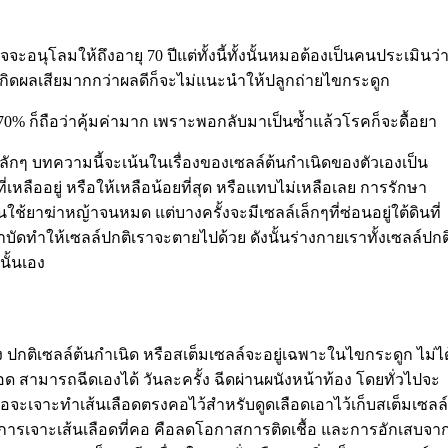
อนุโลมให้ถึงอายุ 70 ปีแต่ทั้งนี้ทั้งนั้นหมอต้องเป็นคนประเมินว่
วเกิดผลเสียมากกว่าผลดีก็จะไม่แนะนำให้ปลูกถ่ายไขกระดูก
70% ก็ถือว่าคุ้มค่ามาก เพราะพอกลับมาเป็นซ้ำแล้วโรคก็จะดื้อยา
ลักๆ บทความนี้จะเน้นในเรื่องของเซลล์ต้นกำเนิดของตัวเองเป็น
หลืออยู่ หรือให้เหลือน้อยที่สุด หรือแทบไม่เหลือเลย การรักษา
ใช้ยาฆ่าหญ้าจนหมด แต่บางครั้งจะมีเซลล์เล็กๆที่ซ่อนอยู่ใต้ดินที่
บัดทำให้เซลล์ปกติเราจะตายไปด้วย ดังนั้นร่างกายเราทั้งเซลล์ปกต
นั้นเอง
ง ปกติเซลล์ต้นกำเนิด หรือสเต็มเซลล์จะอยู่เฉพาะในไขกระดูก ไม่ได
 สามารถฉีดเองได้ วันละครั้ง ฉีดผ่านผนังหน้าท้อง โดยทั่วไปจะ
มอจะเจาะทำเส้นเลือดตรงคอไว้สำหรับดูดเลือดเอาไว้เก็บสเต็มเซลล์
งการเจาะเส้นเลือดที่คอ คือลดโอกาสการติดเชื้อ และการอักเสบจา