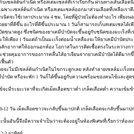
มเก็บเซลล์ต้นกำเนิด หรือสเตมเซลล์ที่เราเรียกกัน ผ่านทางเส้นเลือด
เฉพาะเซลล์ต้นกำเนิด หรือสเตมเซลล์ออกมาส่วนเลือดที่เหลือเราด
นิดจะใช้เวลาประมาณ 4 ชม. โดยที่ผู้ป่วยไม่ต้องทำอะไร เพียงนอน
ยยาที่ดีขึ้น อะไรที่ดีขึ้นประมาณ 1 วันก็สามารถเก็บสเตมเซลได้เ
นาดสูง ซึ่งชนิดของยาเคมีบำบัดจะขึ้นอยู่กับชนิดของมะเร็งที่เรา
ให้เพียง 1 วันแต่ถ้าเป็นมะเร็งต่อมน้ำเหลืองจะให้ยาเคมีบำบัดประม
โรคผลักอากาศให้ออกนอกห้อง โอกาสในการติดเชื้อตรงในระหว่างการป
น จะช่วยคุมอาการของการคลื่นไส้อาเจียนจากยาเคมีบำบัดได้ดีมาก
ฟื้นตัว
ป่วยจะไม่มีเซลล์ต้นกำเนิดในไขกระดูกเลย หลังทำลายเซลล์มะเร็งห
ำบัด หรือจะพัก 1 วันก็ได้ขึ้นอยู่กับความพร้อมของคนไข้และสูต
จะมีระยะเวลาที่จะเกิดเม็ดเลือดขาวต่ำ เกล็ดเลือดต่ำ ความเข้มข้นเ
2 วัน เม็ดเลือดขาวจะกลับขึ้นมาปกติ เกล็ดเลือดจะกลับขึ้นมาปกติ
าะะนั้นอันนี้จึงมีความจำเป็นว่าจะต้องอยู่ในห้องพิเศษที่เรียกว่าห้
2-3 อาทิตย์