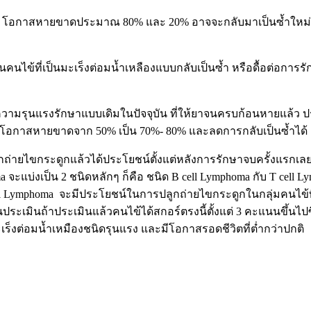
% โอกาสหายขาดประมาณ 80% และ 20% อาจจะกลับมาเป็นซ้ำใหม่ ถ
ในคนไข้ที่เป็นมะเร็งต่อมน้ำเหลืองแบบกลับเป็นซ้ำ หรือดื้อต่อกา
ีความรุนแรงรักษาแบบเดิมในปัจจุบัน ที่ให้ยาจนครบก้อนหายแล้ว ป
พิ่มโอกาสหายขาดจาก 50% เป็น 70%- 80% และลดการกลับเป็นซ้ำได้
่ายไขกระดูกแล้วได้ประโยชน์ตั้งแต่หลังการรักษาจบครั้งแรกเลยจะ
a จะแบ่งเป็น 2 ชนิดหลักๆ ก็คือ ชนิด B cell Lymphoma กับ T cell L
l Lymphoma
จะมีประโยชน์ในการปลูกถ่ายไขกระดูกในกลุ่มคนไข้
ประเมินถ้าประเมินแล้วคนไข้ได้สกอร์ตรงนี้ตั้งแต่ 3 คะแนนขึ้นไปซ
ะเร็งต่อมน้ำเหมืองชนิดรุนแรง และมีโอกาสรอดชีวิตที่ต่ำกว่าปกติ