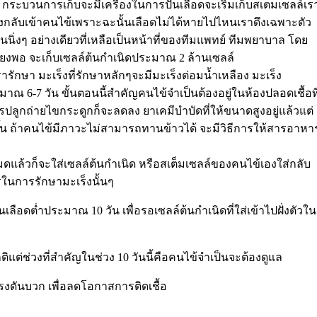
นี้ กระบวนการเก็บจะมีเครื่องในการปั่นเลือดจะเริ่มเก็บสเตมเซลล์เร
ึงกลับเข้าคนไข้เพราะฉะนั้นเลือดไม่ได้หายไปไหนเราดึงเฉพาะตัว
นิ่งๆ อย่างเดียวที่เหลือเป็นหน้าที่ของทีมแพทย์ ทีมพยาบาล โดย
พียงพอ จะเก็บเซลล์ต้นกำเนิดประมาณ 2 ล้านเซลล์
รักษา มะเร็งที่รักษาหลักๆจะมีมะเร็งต่อมน้ำเหลือง มะเร็ง
าณ 6-7 วัน ขั้นตอนนี้สำคัญคนไข้จำเป็นต้องอยู่ในห้องปลอดเชื้อที
ลูกถ่ายไขกระดูกก็จะลดลง ยาเคมีบำบัดที่ให้ขนาดสูงอยู่แล้วแต่
ขึ้น ถ้าคนไข้มีภาวะไม่สามารถทานข้าวได้ จะมีวิธีการให้สารอาหา
มดแล้วก็จะใส่เซลล์ต้นกำเนิด หรือสเต็มเซลล์ของคนไข้เองใส่กลับ
รในการรักษามะเร็งนั้นๆ
ลือดต่ำประมาณ 10 วัน เพื่อรอเซลล์ต้นกำเนิดที่ใส่เข้าไปฝั่งตัวใน
แต่ช่วงที่สำคัญในช่วง 10 วันนี้คือคนไข้จำเป็นจะต้องดูแล
องแรงดันบวก เพื่อลดโอกาสการติดเชื้อ