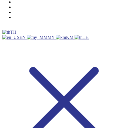
TH
EN
MY
KM
TH