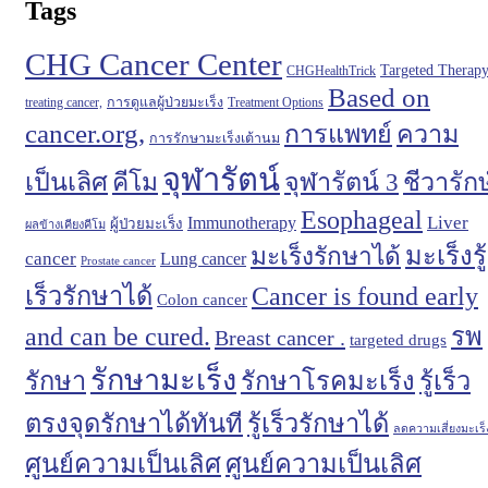
Tags
CHG Cancer Center
Targeted Therap
CHGHealthTrick
Based on
การดูแลผู้ป่วยมะเร็ง
Treatment Options
treating cancer,
cancer.org,
การแพทย์
ความ
การรักษามะเร็งเต้านม
จุฬารัตน์
เป็นเลิศ
จุฬารัตน์ 3
ชีวารักษ
คีโม
Esophageal
Immunotherapy
Liver
ผู้ป่วยมะเร็ง
ผลข้างเคียงคีโม
มะเร็งรู้
มะเร็งรักษาได้
cancer
Lung cancer
Prostate cancer
เร็วรักษาได้
Cancer is found early
Colon cancer
and can be cured.
รพ
Breast cancer .
targeted drugs
รักษามะเร็ง
รักษา
รักษาโรคมะเร็ง
รู้เร็ว
ตรงจุดรักษาได้ทันที
รู้เร็วรักษาได้
ลดความเสี่ยงมะเร็
ศูนย์ความเป็นเลิศ
ศูนย์ความเป็นเลิศ