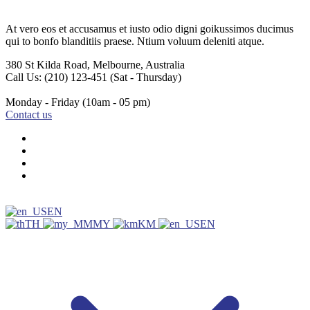
At vero eos et accusamus et iusto odio digni goikussimos ducimus
qui to bonfo blanditiis praese. Ntium voluum deleniti atque.
380 St Kilda Road,
Melbourne, Australia
Call Us: (210) 123-451
(Sat - Thursday)
Monday - Friday
(10am - 05 pm)
Contact us
EN
TH
MY
KM
EN