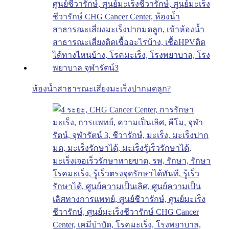
ห้องน้ำสาธารณะเสี่ยงมะเร็งปากมดลูก?