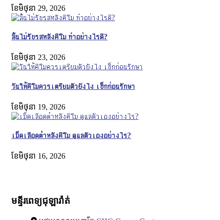
ខែ​មិថុនា 29, 2026
ลิ้นไม่รับรสหลังคีโม ทำอย่างไรดี?
ខែ​មិថុនា 23, 2026
วันให้คีโมควรเตรียมตัวยังไง เช็กก่อนรักษา
ខែ​មិថុនា 19, 2026
เม็ดเลือดต่ำหลังคีโม ดูแลตัวเองอย่างไร?
ខែ​មិថុនា 16, 2026
មន្ទីរពេទ្យជុឡារ៉ាត់