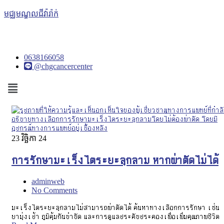
មជ្ឈមណ្ឌលជីវ៉ារ៉ាក់
0638166058
@chgcancercenter
Menu
23
វិច្ឆិកា 24
การรักษามะเร็งไตระยะลุกลาม หากผ่าตัดไม่ได้
adminweb
No Comments
มะเร็งไตระยะลุกลามไม่สามารถผ่าตัดได้ ค้นหาทางเลือกการรักษา เช่น
ยามุ่งเป้า ภูมิคุ้มกันบำบัด และการดูแลประคับประคองเพื่อเพิ่มคุณภาพชีวิต