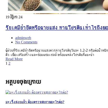
19
វិច្ឆិកា 24
รับเคมีบำบัดหรือฉายแสง ทานโปรตีนเท่าไรถึงพ
adminweb
No Comments
ผู้ป่วยที่รับเคมีบำบัดหรือฉายแสงควรทานโปรตีนวันละ 1.2-2 กรัมต่อน้ำหนัก
ตัว เพื่อเสริมสร้างและซ่อมแซมเซลล์ พร้อมแหล่งโปรตีนที่แนะนำ
Read More
1
2
អត្ថបទចុងក្រោយ
มะเร็งสงบแล้ว ต้องตรวจสุขภาพอะไรต่อ?