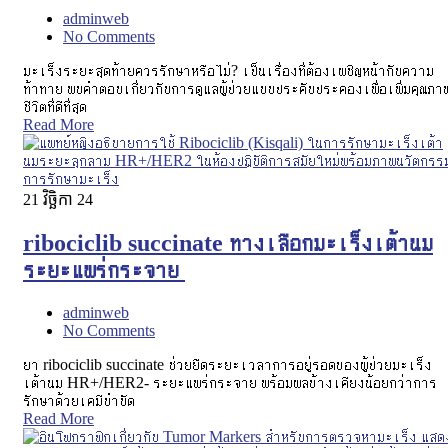
adminweb
No Comments
มะเร็งระยะสุดท้ายควรรักษาหรือไม่? เป็นเรื่องที่ต้องเผชิญหน้ากับความ
ท้าทาย พบคำตอบเกี่ยวกับการดูแลผู้ป่วยแบบประคับประคองเพื่อเพิ่มคุณภา
ชีวิตที่ดีที่สุด
Read More
21
វិច្ឆិកា 24
ribociclib succinate ทางเลือกมะเร็งเต้านม
ระยะแพร่กระจาย
adminweb
No Comments
ยา ribociclib succinate ช่วยยืดระยะเวลาการอยู่รอดของผู้ป่วยมะเร็ง
เต้านม HR+/HER2- ระยะแพร่กระจาย พร้อมผลข้างเคียงน้อยกว่าการ
รักษาด้วยเคมีบำบัด
Read More