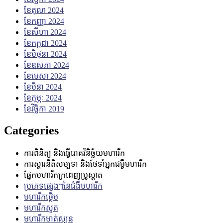
ខែ​តុលា 2024
ខែ​កញ្ញា 2024
ខែ​សីហា 2024
ខែ​កក្កដា 2024
ខែ​មិថុនា 2024
ខែ​ឧសភា 2024
ខែ​មេសា 2024
ខែ​មីនា 2024
ខែ​កុម្ភៈ 2024
ខែ​វិច្ឆិកា 2019
Categories
ការពិនិត្យ និងធ្វើរោគវិនិច្ឆ័យមហារីក
ការស្តារនីតិសម្បទា និងថែទាំអ្នកជម្ងឺមហារីក
ផ្នែកមហារីកក្រពេញប្រូស្តាត
ប្រភេទផ្សេងៗនៃជំងឺមហារីក
មហារីកថ្លើម
មហារីក​សួត
មហារីកមាត់ស្បូន