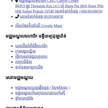
មជ្ឈមណ្ឌលមហារីក CHG Cancer Center
88/8-9 ផ្លូវ Theparak Km.14.5 ឃុំ Bang Pla ស្រុក Bang Phli
ខេត្ត Samut Prakan 10540 លេខទំនាក់ទំនង +66638166058
លេខទំនាក់ទំនង 0638166058
មើលផែនទីនៅលើ Google Maps
មជ្ឈមណ្ឌលមហារីក មន្ទីពេទ្យជុឡារ៉ាត់
យល់ដឹងអំពីជំងឺមហារីក
ក្រុមវេជ្ជបណ្ឌិត
ធ្វើការណាត់ជួបគ្រូពេទ្យ
កញ្ចប់ពិនិត្យ
ទាក់ទង​មក​ពួក​យើង
សេវាមជ្ឈមណ្ឌល
មជ្ឈមណ្ឌលប្តូរខួរឆ្អឹងខ្នង ( ស្ទែមស្ទែល )
មជ្ឈមណ្ឌលការព្យាបាលដោយកាំរស្មី
ថ្នាំនុយក្លេអ៊ែរ