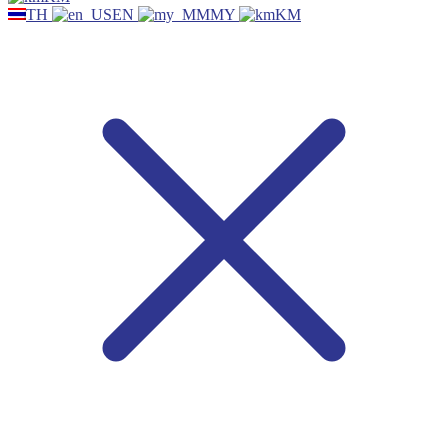
TH
EN
MY
KM