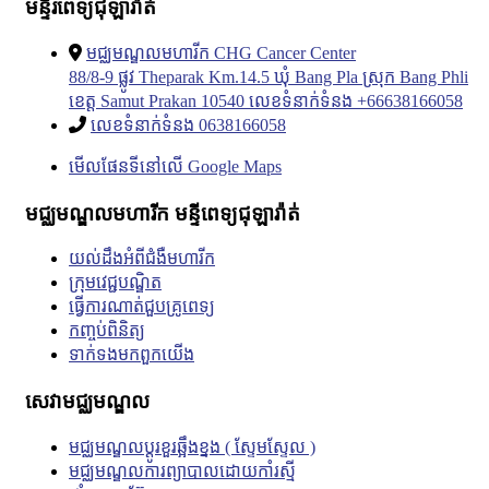
មន្ទីរពេទ្យជុឡារ៉ាត់
មជ្ឈមណ្ឌលមហារីក CHG Cancer Center
88/8-9 ផ្លូវ Theparak Km.14.5 ឃុំ Bang Pla ស្រុក Bang Phli
ខេត្ត Samut Prakan 10540 លេខទំនាក់ទំនង +66638166058
លេខទំនាក់ទំនង 0638166058
មើលផែនទីនៅលើ Google Maps
មជ្ឈមណ្ឌលមហារីក មន្ទីពេទ្យជុឡារ៉ាត់
យល់ដឹងអំពីជំងឺមហារីក
ក្រុមវេជ្ជបណ្ឌិត
ធ្វើការណាត់ជួបគ្រូពេទ្យ
កញ្ចប់ពិនិត្យ
ទាក់ទង​មក​ពួក​យើង
សេវាមជ្ឈមណ្ឌល
មជ្ឈមណ្ឌលប្តូរខួរឆ្អឹងខ្នង ( ស្ទែមស្ទែល )
មជ្ឈមណ្ឌលការព្យាបាលដោយកាំរស្មី