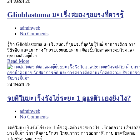
24
មេសា 26
Glioblastoma มะเร็งสมองรุนแรงที่ควรรู้
adminweb
No Comments
รู้จัก Glioblastoma มะเร็งสมองที่รุนแรงที่สุดในผู้ใหญ่ อาการเตือน การ
วินิจฉัย และแนวทางรักษาแบบผสมผสาน เพื่อเพิ่มโอกาสควบคุมโรคและ
คุณภาพชีวิตผู้ป่วย
Read More
24
មេសា 26
จบคีโมมะเร็งรังไข่ระยะ 1 ดูแลตัวเองยังไง?
adminweb
No Comments
จบคีโมมะเร็งรังไข่ระยะ 1 ต้องดูแลตัวเองอย่างไร เพื่อลดความเสี่ยงกลั
มาเป็นซ้ำ รู้การติดตามรักษา โภชนาการ การออกกำลังกาย และสัญญาณ
เตือนที่ควรพบแพทย์