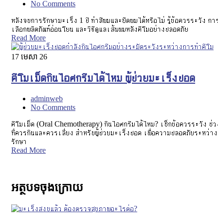
No Comments
หลังจบการรักษามะเร็ง 1 ปี ทำสีผมและยืดผมได้หรือไม่ รู้ข้อควรระวัง กา
เลือกผลิตภัณฑ์อ่อนโยน และวิธีดูแลเส้นผมหลังคีโมอย่างปลอดภัย
Read More
17
មេសា 26
คีโมเม็ดกินไอศกรีมได้ไหม ผู้ป่วยมะเร็งปอด
adminweb
No Comments
คีโมเม็ด (Oral Chemotherapy) กินไอศกรีมได้ไหม? เช็กข้อควรระวัง ช่ว
ที่ควรกินและควรเลี่ยง สำหรับผู้ป่วยมะเร็งปอด เพื่อความปลอดภัยระหว่าง
รักษา
Read More
អត្ថបទចុងក្រោយ