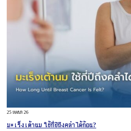
25
មេសា 26
มะเร็งเต้านม ใช้กี่ปีถึงคลำได้ก้อน?