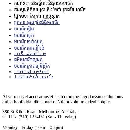
ការពិនិត្យ និងធ្វើរោគវិនិច្ឆ័យមហារីក
ការស្តារនីតិសម្បទា និងថែទាំអ្នកជម្ងឺមហារីក
ផ្នែកមហារីកក្រពេញប្រូស្តាត
ប្រភេទផ្សេងៗនៃជំងឺមហារីក
មហារីកថ្លើម
មហារីក​សួត
មហារីកមាត់ស្បូន
មហារីកពោះវៀនធំ
มะเร็งหลอดอาหาร
ជម្ងឺ​មហារីក​សុដន់
មហារីកក្រពេញទីរ៉ូអ៊ីត
เทคโนโลยีการรักษา
ไลฟ์สไตร์ที่เสี่ยงมะเร็ง
At vero eos et accusamus et iusto odio digni goikussimos ducimus
qui to bonfo blanditiis praese. Ntium voluum deleniti atque.
380 St Kilda Road,
Melbourne, Australia
Call Us: (210) 123-451
(Sat - Thursday)
Monday - Friday
(10am - 05 pm)