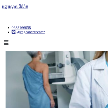
មជ្ឈមណ្ឌលជីវ៉ារ៉ាក់
0638166058
@chgcancercenter
Menu