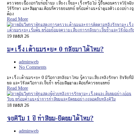
ตรวจพบเนื้องอกในท่อน้ำนม เสี่ยงเป็นมะเร็งหรือไม่ รู้ขั้นตอนตรวจวินิจฉัย
วิธีรักษา และสัญญาณเตือนที่ควรพบแพทย์ พร้อมคำแนะนำดูแลตัวเองอย่างถ
ต้อง
Read More
19
មេសា 26
มะเร็งเต้านมระยะ 0 กลับมาได้ไหม?
adminweb
No Comments
มะเร็งเต้านมระยะ 0 มีโอกาสกลับมาไหม รู้ความเสี่ยงหลังรักษา ปัจจัยที่มี
ผล และวิธีลดโอกาสเป็นซ้ำ พร้อมสัญญาณเตือนที่ควรพบแพทย์
Read More
18
មេសា 26
จบคีโม 1 ปี ทำสีผม-ยืดผมได้ไหม?
adminweb