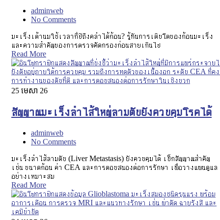
adminweb
No Comments
มะเร็งเต้านมใช้เวลากี่ปีถึงคลำได้ก้อน? รู้ทันการเติบโตของก้อนมะเร็ง
และความสำคัญของการตรวจคัดกรองก่อนสายเกินไป
Read More
25
មេសា 26
สัญญาณมะเร็งลำไส้ใหญ่ลามตับยังควบคุมโรคได้
adminweb
No Comments
มะเร็งลำไส้ลามตับ (Liver Metastasis) ยังควบคุมได้ เช็กสัญญาณสำคัญ
เช่น ขนาดก้อน ค่า CEA และการตอบสนองต่อการรักษา เพื่อวางแผนดูแล
อย่างเหมาะสม
Read More