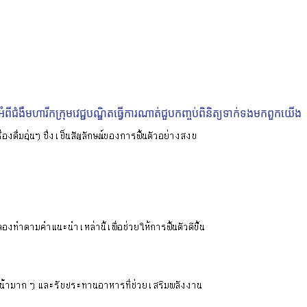
ំពីជំងឺមហារីក
ក្រុមវេជ្ជបណ្ឌិត
ធ្វើការ​ណាត់ជួប
កញ្ចប់ពិនិត្យ
ទាក់ទង​មក​ពួក​យើង
ลองทำตามคำแนะนำเหล่านี้เพื่อช่วยให้การฟื้นตัวดีขึ้น
่มน้ำมาก ๆ และรับประทานอาหารที่ช่วยเสริมพลังงาน