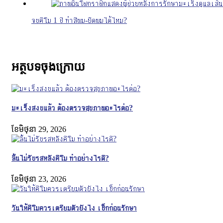
จบคีโม 1 ปี ทำสีผม-ยืดผมได้ไหม?
អត្ថបទចុងក្រោយ
มะเร็งสงบแล้ว ต้องตรวจสุขภาพอะไรต่อ?
ខែ​មិថុនា 29, 2026
ลิ้นไม่รับรสหลังคีโม ทำอย่างไรดี?
ខែ​មិថុនា 23, 2026
วันให้คีโมควรเตรียมตัวยังไง เช็กก่อนรักษา