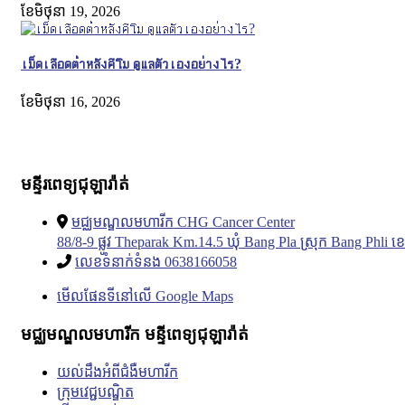
ខែ​មិថុនា 19, 2026
เม็ดเลือดต่ำหลังคีโม ดูแลตัวเองอย่างไร?
ខែ​មិថុនា 16, 2026
មន្ទីរពេទ្យជុឡារ៉ាត់
មជ្ឈមណ្ឌលមហារីក CHG Cancer Center
88/8-9 ផ្លូវ Theparak Km.14.5 ឃុំ Bang Pla ស្រុក Bang Phl
លេខទំនាក់ទំនង 0638166058
មើលផែនទីនៅលើ Google Maps
មជ្ឈមណ្ឌលមហារីក មន្ទីពេទ្យជុឡារ៉ាត់
យល់ដឹងអំពីជំងឺមហារីក
ក្រុមវេជ្ជបណ្ឌិត