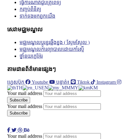
ធ្វើការណាត់ជួបគ្រូពេទ្យ
កញ្ចប់ពិនិត្យ
ទាក់ទង​មក​ពួក​យើង
សេវាមជ្ឈមណ្ឌល
មជ្ឈមណ្ឌលប្តូរខួរឆ្អឹងខ្នង ( ស្ទែមស្ទែល )
មជ្ឈមណ្ឌលការព្យាបាលដោយកាំរស្មី
ថ្នាំនុយក្លេអ៊ែរ
តាមដានព័ត៌មានផ្សេងៗ
ហ្វេសប៊ុក
Youtube
បន្ទាត់៖
Tiktok
Instagram
TH
EN
MY
KM
Your mail address
Your mail address
Your mail address