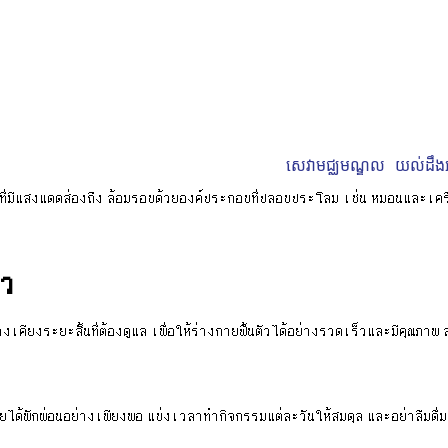
សេវាមជ្ឈមណ្ឌល
យល់ដឹងអ
ไว
งเคียงระยะสั้นที่ต้องดูแล เพื่อให้ร่างกายฟื้นตัวได้อย่างรวดเร็วและมีคุณภาพ 
ายได้พักผ่อนอย่างเพียงพอ แบ่งเวลาทำกิจกรรมแต่ละวันให้สมดุล และอย่าลืมดื