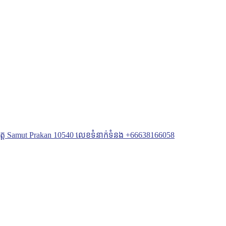
i ខេត្ត Samut Prakan 10540 លេខទំនាក់ទំនង +66638166058