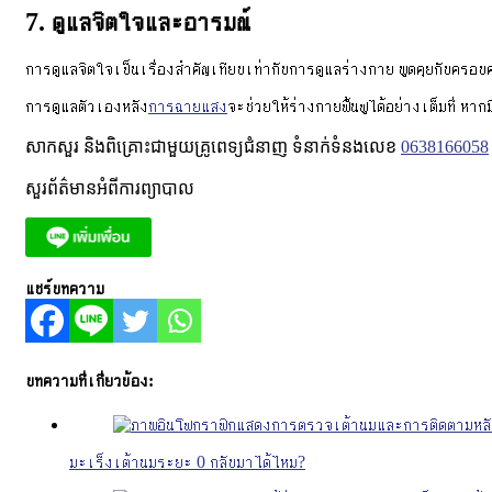
7. ดูแลจิตใจและอารมณ์
การดูแลจิตใจเป็นเรื่องสำคัญเทียบเท่ากับการดูแลร่างกาย พูดคุยกับครอบ
การดูแลตัวเองหลัง
การฉายแสง
จะช่วยให้ร่างกายฟื้นฟูได้อย่างเต็มที่ หา
សាកសួរ និងពិគ្រោះជាមួយគ្រូពេទ្យជំនាញ ទំនាក់ទំនងលេខ
0638166058
សួរព័ត៌មានអំពីការព្យាបាល
แชร์บทความ
บทความที่เกี่ยวข้อง:
มะเร็งเต้านมระยะ 0 กลับมาได้ไหม?