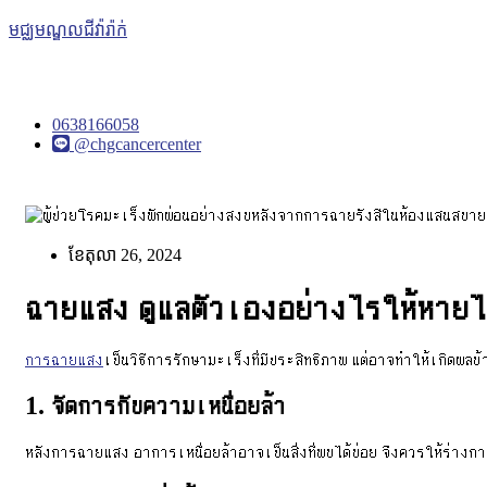
មជ្ឈមណ្ឌលជីវ៉ារ៉ាក់
0638166058
@chgcancercenter
ខែ​តុលា 26, 2024
ฉายแสง ดูแลตัวเองอย่างไรให้หาย
การฉายแสง
เป็นวิธีการรักษามะเร็งที่มีประสิทธิภาพ แต่อาจทำให้เกิดผลข้า
1. จัดการกับความเหนื่อยล้า
หลังการฉายแสง อาการเหนื่อยล้าอาจเป็นสิ่งที่พบได้บ่อย จึงควรให้ร่างก