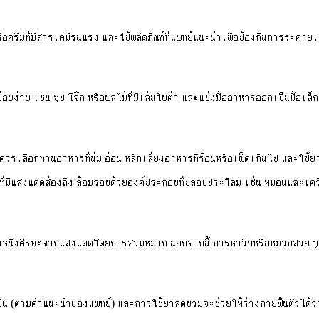
ครีมที่มีสารเคมีรุนแรง และใช้ผลิตภัณฑ์ที่แพทย์แนะนำเพื่อป้องกันการระคายเค
่าย เช่น ซุป โจ๊ก หรือผลไม้ที่มีเส้นใยต่ำ และแบ่งมื้ออาหารออกเป็นมื้อเล็ก
เลือกทานอาหารที่นุ่ม อ่อน หลีกเลี่ยงอาหารที่ร้อนหรือเผ็ดเกินไป และใช้
งหนังศีรษะจากแสงแดดโดยการสวมหมวก นอกจากนี้ การหาวิกหรือหมวกสวย ๆ 
็น (ตามคำแนะนำของแพทย์) และการใช้ยาลดบวมจะช่วยให้ร่างกายฟื้นตัวได้รว