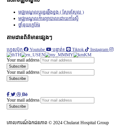
មជ្ឈមណ្ឌលប្តូរខួរឆ្អឹងខ្នង ( ស្ទែមស្ទែល )
មជ្ឈមណ្ឌលការព្យាបាលដោយកាំរស្មី
ថ្នាំនុយក្លេអ៊ែរ
តាមដានព័ត៌មានផ្សេងៗ
ហ្វេសប៊ុក
Youtube
បន្ទាត់៖
Tiktok
Instagram
TH
EN
MY
KM
Your mail address
Your mail address
Your mail address
គោលការណ៍ឯកជនភាព © 2024 Chularat Hospital Group