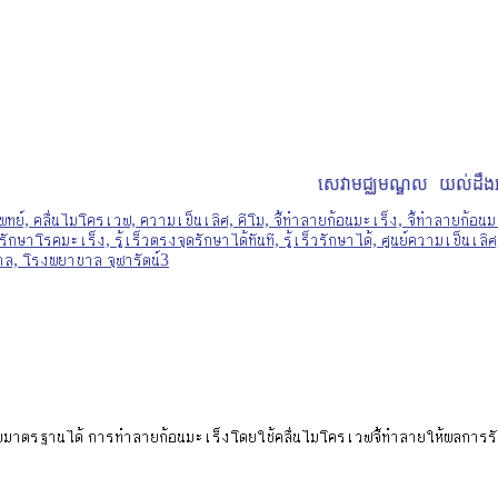
សេវាមជ្ឈមណ្ឌល
យល់ដឹងអ
ลักตามมาตรฐานได้ การทำลายก้อนมะเร็งโดยใช้คลื่นไมโครเวฟจี้ทำลายให้ผลการรัก