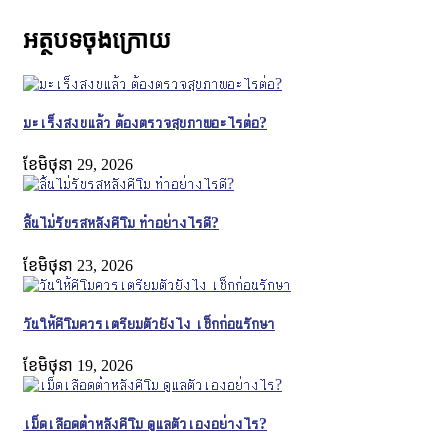
អត្ថបទចុងក្រោយ
มะเร็งสงบแล้ว ต้องตรวจสุขภาพอะไรต่อ?
ខែ​មិថុនា 29, 2026
ลิ้นไม่รับรสหลังคีโม ทำอย่างไรดี?
ខែ​មិថុនា 23, 2026
วันให้คีโมควรเตรียมตัวยังไง เช็กก่อนรักษา
ខែ​មិថុនា 19, 2026
เม็ดเลือดต่ำหลังคีโม ดูแลตัวเองอย่างไร?