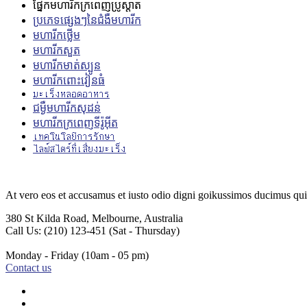
ផ្នែកមហារីកក្រពេញប្រូស្តាត
ប្រភេទផ្សេងៗនៃជំងឺមហារីក
មហារីកថ្លើម
មហារីក​សួត
មហារីកមាត់ស្បូន
មហារីកពោះវៀនធំ
มะเร็งหลอดอาหาร
ជម្ងឺ​មហារីក​សុដន់
មហារីកក្រពេញទីរ៉ូអ៊ីត
เทคโนโลยีการรักษา
ไลฟ์สไตร์ที่เสี่ยงมะเร็ง
At vero eos et accusamus et iusto odio digni goikussimos ducimus qui 
380 St Kilda Road,
Melbourne, Australia
Call Us: (210) 123-451
(Sat - Thursday)
Monday - Friday
(10am - 05 pm)
Contact us