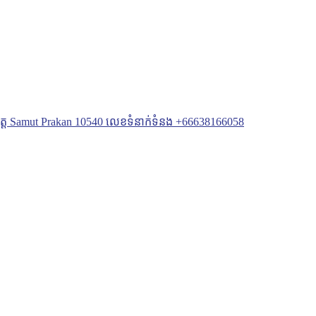
i ខេត្ត Samut Prakan 10540 លេខទំនាក់ទំនង +66638166058