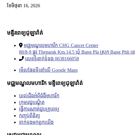
ខែ​មិថុនា 16, 2026
មន្ទីរពេទ្យជុឡារ៉ាត់
មជ្ឈមណ្ឌលមហារីក CHG Cancer Center
88/8-9 ផ្លូវ Theparak Km.14.5 ឃុំ Bang Pla ស្រុក Bang Phl
លេខទំនាក់ទំនង 0638166058
មើលផែនទីនៅលើ Google Maps
មជ្ឈមណ្ឌលមហារីក មន្ទីពេទ្យជុឡារ៉ាត់
យល់ដឹងអំពីជំងឺមហារីក
ក្រុមវេជ្ជបណ្ឌិត
ធ្វើការណាត់ជួបគ្រូពេទ្យ
កញ្ចប់ពិនិត្យ
ទាក់ទង​មក​ពួក​យើង
សេវាមជ្ឈមណ្ឌល