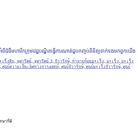
ំពីជំងឺមហារីក
ក្រុមវេជ្ជបណ្ឌិត
ធ្វើការ​ណាត់ជួប
កញ្ចប់ពិនិត្យ
ទាក់ទង​មក​ពួក​យើង
ษาที่ดี