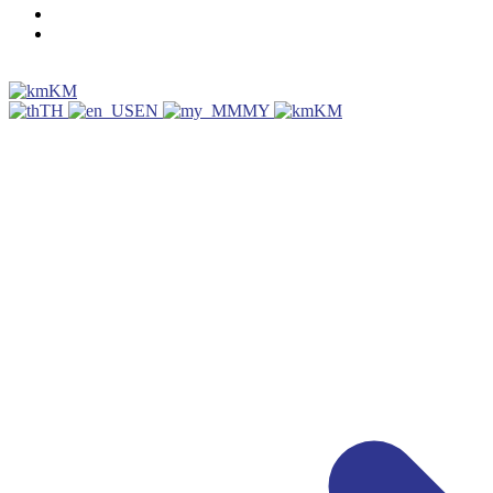
KM
TH
EN
MY
KM