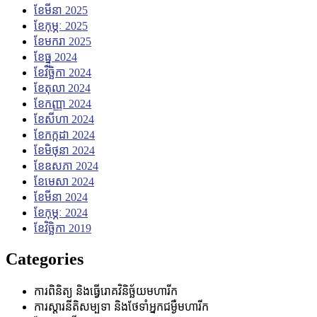
ខែ​មីនា 2025
ខែ​កុម្ភៈ 2025
ខែ​មករា 2025
ខែ​ធ្នូ 2024
ខែ​វិច្ឆិកា 2024
ខែ​តុលា 2024
ខែ​កញ្ញា 2024
ខែ​សីហា 2024
ខែ​កក្កដា 2024
ខែ​មិថុនា 2024
ខែ​ឧសភា 2024
ខែ​មេសា 2024
ខែ​មីនា 2024
ខែ​កុម្ភៈ 2024
ខែ​វិច្ឆិកា 2019
Categories
ការពិនិត្យ និងធ្វើរោគវិនិច្ឆ័យមហារីក
ការស្តារនីតិសម្បទា និងថែទាំអ្នកជម្ងឺមហារីក