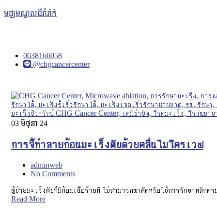
មជ្ឈមណ្ឌលជីវ៉ារ៉ាក់
0638166058
@chgcancercenter
03
មិថុនា 24
การจี้ทำลายก้อนมะเร็งตับด้วยคลื่นไมโครเวฟ
adminweb
No Comments
ผู้ป่วยมะเร็งตับที่มีก้อนเนื้อร้ายที่ ไม่สามารถผ่าตัดหรือใช้การรักษาห
Read More