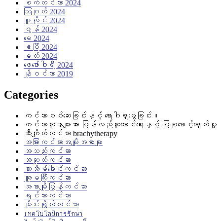
စက်တင်ဘာ 2024
ဩဂုတ် 2024
ဇူလိုင် 2024
ဇွန် 2024
မေ 2024
ဧပြီ 2024
မတ် 2024
ဖေ‌ဖော်ဝါရီ 2024
နိုဝင်ဘာ 2019
Categories
ကင်ဆာစစ်ဆေးခြင်းနှင့် ရောဂါရှာဖွေခြင်း။
ကင်ဆာလူနာများအား ပြန်လည်ထူထောင်ရေးနှင့် ပြုစုစောင့်ရှောက်မှု
ဆီးကျိတ်ကင်ဆာ brachytherapy
အခြားကင်ဆာအမျိုးအစားများ
အသည်းကင်ဆာ
အဆုတ်ကင်ဆာ
သားအိမ်ခေါင်းကင်ဆာ
အူမကြီးကင်ဆာ
အစာမျိုပြွန်ကင်ဆာ
ရင်သားကင်ဆာ
သိုင်းရွိုက်ကင်ဆာ
เทคโนโลยีการรักษา