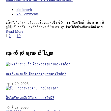
adminweb
No Comments
แพ้คีโมไม่ใช่ทางตันของผู้ป่วยมะเร็ง รู้จักทางเลือกใหม่ เช่น ยามุ่งเป้า
ภูมิคุ้มกันบำบัด และรังสีรักษา ที่ช่วยควบคุมโรคได้อย่างมีประสิทธิภาพ
Read More
1
2
…
10
နောက်ဆုံးရဆောင်းပါးများ
มะเร็งสงบแล้ว ต้องตรวจสุขภาพอะไรต่อ?
ဇွန် 29, 2026
ลิ้นไม่รับรสหลังคีโม ทำอย่างไรดี?
ဇွန် 23, 2026