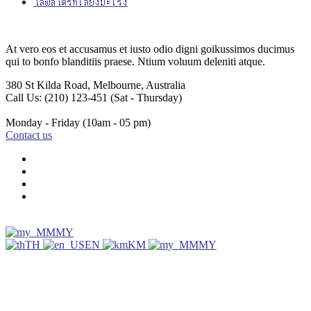
ไลฟ์สไตร์ที่เสี่ยงมะเร็ง
At vero eos et accusamus et iusto odio digni goikussimos ducimus
qui to bonfo blanditiis praese. Ntium voluum deleniti atque.
380 St Kilda Road,
Melbourne, Australia
Call Us: (210) 123-451
(Sat - Thursday)
Monday - Friday
(10am - 05 pm)
Contact us
MY
TH
EN
KM
MY