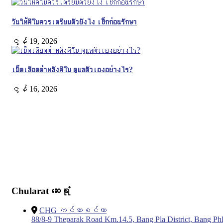
วันให้คีโมควรเตรียมตัวยังไง เช็กก่อนรักษา
ဇွန် 19, 2026
เม็ดเลือดต่ำหลังคีโม ดูแลตัวเองอย่างไร?
ဇွန် 16, 2026
Chularat ဆေးရုံ
CHG ကင်ဆာစင်တာ
88/8-9 Theparak Road Km.14.5, Bang Pla District, Bang Phl