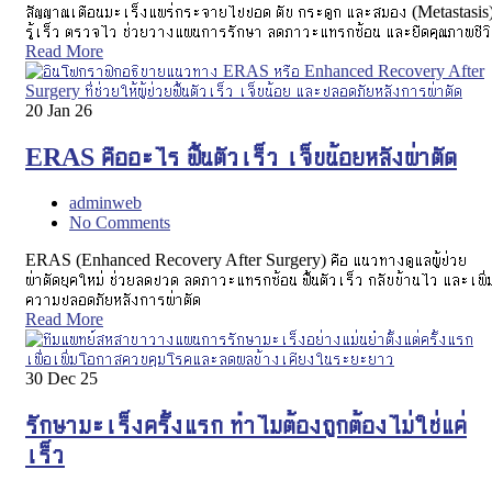
สัญญาณเตือนมะเร็งแพร่กระจายไปปอด ตับ กระดูก และสมอง (Metastasis
รู้เร็ว ตรวจไว ช่วยวางแผนการรักษา ลดภาวะแทรกซ้อน และยืดคุณภาพชีว
Read More
20
Jan 26
ERAS คืออะไร ฟื้นตัวเร็ว เจ็บน้อยหลังผ่าตัด
adminweb
No Comments
ERAS (Enhanced Recovery After Surgery) คือ แนวทางดูแลผู้ป่วย
ผ่าตัดยุคใหม่ ช่วยลดปวด ลดภาวะแทรกซ้อน ฟื้นตัวเร็ว กลับบ้านไว และเพิ่
ความปลอดภัยหลังการผ่าตัด
Read More
30
Dec 25
รักษามะเร็งครั้งแรก ทำไมต้องถูกต้องไม่ใช่แค่
เร็ว