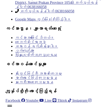
District, Samut Prakan Province 10540 ဆက်သွယ်ရန်
နံပါတ် 0638166058
ဆက်သွယ်ရန်နံပါတ် 0638166058
Google Maps တွင်မြေပုံကိုကြည့်ပါ။
ကင်ဆာဌာန၊ ချူလာရတ်ဆေးရုံ
ကင်ဆာအကြောင်း သိတယ်။
ဆေးဘက်ဆိုင်ရာအဖွဲ့
ဆရာဝန် ရက်ချိန်းယူပါ။
ပက်ကေ့ဂ်ျများ
ကြှနျုပျတို့ကိုဆကျသှယျရနျ
စင်တာဝန်ဆောင်မှုများ
ရိုးတွင်းခြင်ဆီ အစားထိုးကုသမှု
ဓာတ်ရောင်ခြည်ကုသမှုဌာန
နူကလီးယားဆေးကုသမှုဌာန
ကျွန်ုပ်တို့ကို စောင့်ကြည့်ရန်
Facebook
Youtube
Line
Tiktok
Instagram
Menu