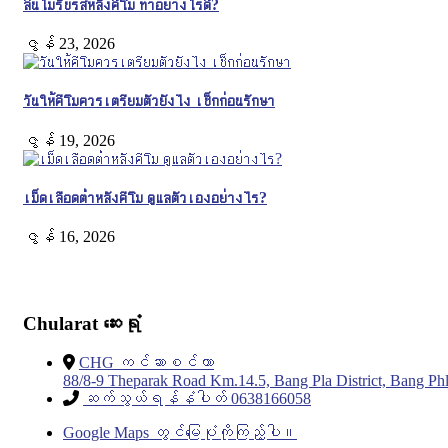
ลิ้นไม่รับรสหลังคีโม ทำอย่างไรดี?
ဇွန် 23, 2026
วันให้คีโมควรเตรียมตัวยังไง เช็กก่อนรักษา
ဇွန် 19, 2026
เม็ดเลือดต่ำหลังคีโม ดูแลตัวเองอย่างไร?
ဇွန် 16, 2026
Chularat ဆေးရုံ
CHG ကင်ဆာစင်တာ
88/8-9 Theparak Road Km.14.5, Bang Pla District, Bang 
ဆက်သွယ်ရန်နံပါတ် 0638166058
Google Maps တွင်မြေပုံကိုကြည့်ပါ။