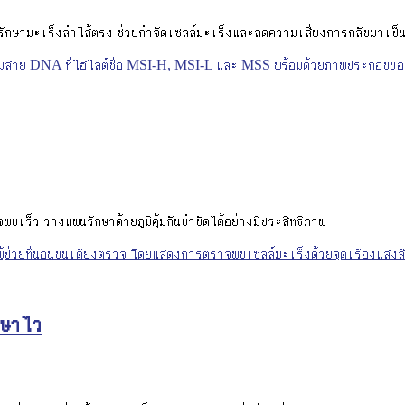
กษามะเร็งลำไส้ตรง ช่วยกำจัดเซลล์มะเร็งและลดความเสี่ยงการกลับมาเป็น
บเร็ว วางแผนรักษาด้วยภูมิคุ้มกันบำบัดได้อย่างมีประสิทธิภาพ
กษาไว