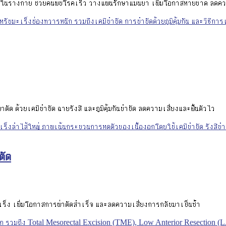
ร่างกาย ช่วยค้นพบโรคเร็ว วางแผนรักษาแม่นยำ เพิ่มโอกาสหายขาด ลดควา
ด ด้วยเคมีบำบัด ฉายรังสี และภูมิคุ้มกันบำบัด ลดความเสี่ยงและฟื้นตัวไว
ตัด
เร็ง เพิ่มโอกาสการผ่าตัดสำเร็จ และลดความเสี่ยงการกลับมาเป็นซ้ำ