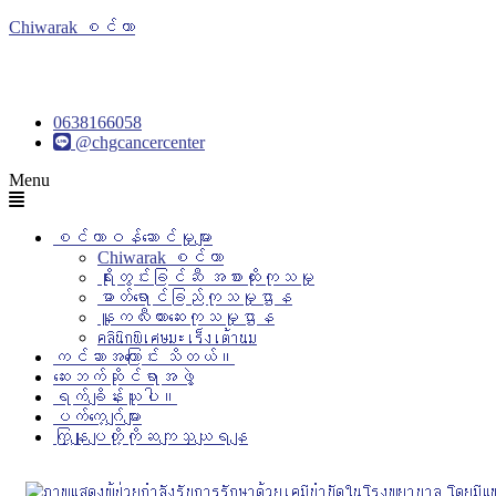
Chiwarak စင်တာ
0638166058
@chgcancercenter
Menu
စင်တာဝန်ဆောင်မှုများ
Chiwarak စင်တာ
ရိုးတွင်းခြင်ဆီ အစားထိုးကုသမှု
ဓာတ်ရောင်ခြည်ကုသမှုဌာန
နူကလီးယားဆေးကုသမှုဌာန
คลินิกพิเศษมะเร็งเต้านม
ကင်ဆာအကြောင်း သိတယ်။
ဆေးဘက်ဆိုင်ရာအဖွဲ့
ရက်ချိန်းယူပါ။
ပက်ကေ့ဂ်ျများ
ကြှနျုပျတို့ကိုဆကျသှယျရနျ