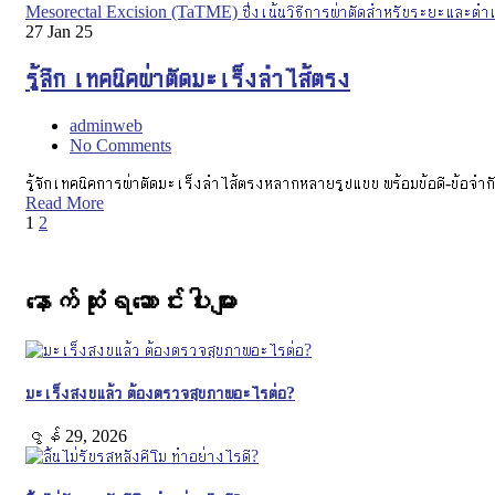
27
Jan 25
รู้ลึก เทคนิคผ่าตัดมะเร็งลำไส้ตรง
adminweb
No Comments
รู้จักเทคนิคการผ่าตัดมะเร็งลำไส้ตรงหลากหลายรูปแบบ พร้อมข้อดี-ข้อจำกั
Read More
1
2
နောက်ဆုံးရဆောင်းပါးများ
มะเร็งสงบแล้ว ต้องตรวจสุขภาพอะไรต่อ?
ဇွန် 29, 2026