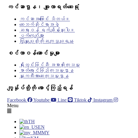
ကင်ဆာဌာန၊ ချူလာရတ်ဆေးရုံ
ကင်ဆာအကြောင်း သိတယ်။
ဆေးဘက်ဆိုင်ရာအဖွဲ့
ဆရာဝန် ရက်ချိန်းယူပါ။
ပက်ကေ့ဂ်ျများ
ကြှနျုပျတို့ကိုဆကျသှယျရနျ
စင်တာဝန်ဆောင်မှုများ
ရိုးတွင်းခြင်ဆီ အစားထိုးကုသမှု
ဓာတ်ရောင်ခြည်ကုသမှုဌာန
နူကလီးယားဆေးကုသမှုဌာန
ကျွန်ုပ်တို့ကို စောင့်ကြည့်ရန်
Facebook
Youtube
Line
Tiktok
Instagram
Menu
TH
EN
MY