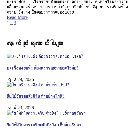
มะเร็งปอด เป็นโรคร้ายที่ส่งผลกระทบต่อระบบทางเดินหายใจและความ
แข็งแรงของร่างกาย การออกกำลังกายจึงมีส่วนสำคัญในการเสริมสร้าง
ความแข็งแรง ฟื้นฟูสมรรถภาพของผู้ป่วย
Read More
1
2
3
နောက်ဆုံးရဆောင်းပါးများ
มะเร็งสงบแล้ว ต้องตรวจสุขภาพอะไรต่อ?
ဇွန် 29, 2026
ลิ้นไม่รับรสหลังคีโม ทำอย่างไรดี?
ဇွန် 23, 2026
วันให้คีโมควรเตรียมตัวยังไง เช็กก่อนรักษา