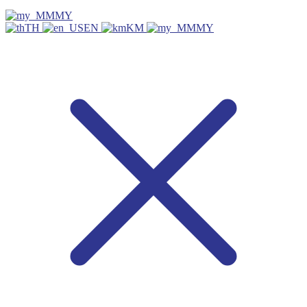
MY
TH
EN
KM
MY