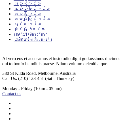
အဆုတ်ကင်ဆာ
သားအိမ်ခေါင်းကင်ဆာ
အူမကြီးကင်ဆာ
အစာမျိုပြွန်ကင်ဆာ
ရင်သားကင်ဆာ
သိုင်းရွိုက်ကင်ဆာ
เทคโนโลยีการรักษา
ไลฟ์สไตร์ที่เสี่ยงมะเร็ง
At vero eos et accusamus et iusto odio digni goikussimos ducimus
qui to bonfo blanditiis praese. Ntium voluum deleniti atque.
380 St Kilda Road,
Melbourne, Australia
Call Us: (210) 123-451
(Sat - Thursday)
Monday - Friday
(10am - 05 pm)
Contact us