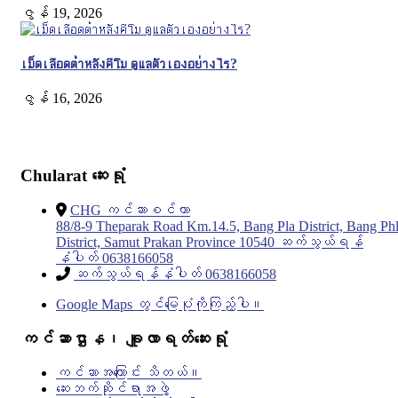
ဇွန် 19, 2026
เม็ดเลือดต่ำหลังคีโม ดูแลตัวเองอย่างไร?
ဇွန် 16, 2026
Chularat ဆေးရုံ
CHG ကင်ဆာစင်တာ
88/8-9 Theparak Road Km.14.5, Bang Pla District, Bang Phl
District, Samut Prakan Province 10540 ဆက်သွယ်ရန်
နံပါတ် 0638166058
ဆက်သွယ်ရန်နံပါတ် 0638166058
Google Maps တွင်မြေပုံကိုကြည့်ပါ။
ကင်ဆာဌာန၊ ချူလာရတ်ဆေးရုံ
ကင်ဆာအကြောင်း သိတယ်။
ဆေးဘက်ဆိုင်ရာအဖွဲ့