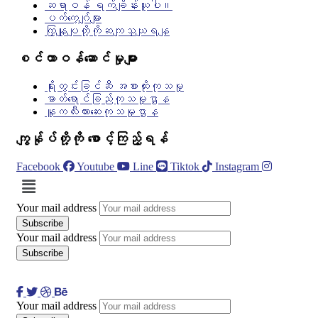
ဆရာဝန် ရက်ချိန်းယူပါ။
ပက်ကေ့ဂ်ျများ
ကြှနျုပျတို့ကိုဆကျသှယျရနျ
စင်တာဝန်ဆောင်မှုများ
ရိုးတွင်းခြင်ဆီ အစားထိုးကုသမှု
ဓာတ်ရောင်ခြည်ကုသမှုဌာန
နူကလီးယားဆေးကုသမှုဌာန
ကျွန်ုပ်တို့ကို စောင့်ကြည့်ရန်
Facebook
Youtube
Line
Tiktok
Instagram
Menu
Your mail address
Your mail address
Your mail address