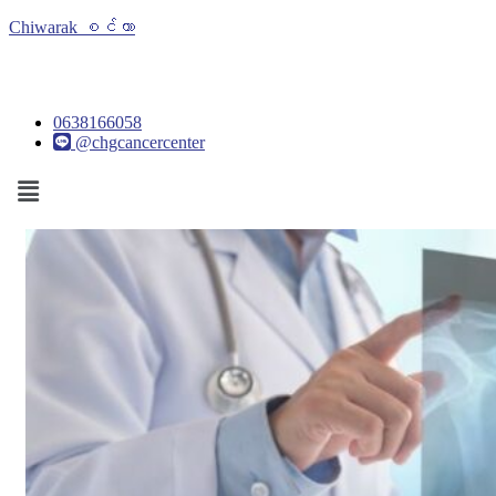
Chiwarak စင်တာ
0638166058
@chgcancercenter
Menu