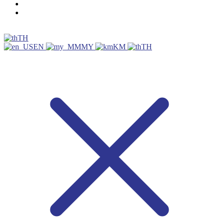
TH
EN
MY
KM
TH