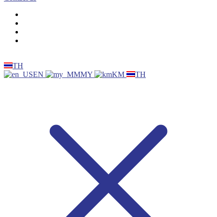
TH
EN
MY
KM
TH