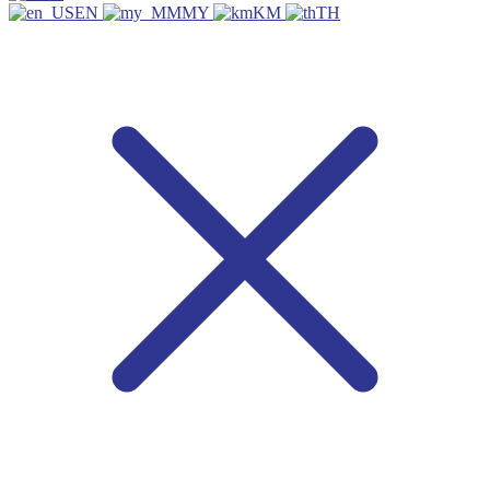
EN
MY
KM
TH