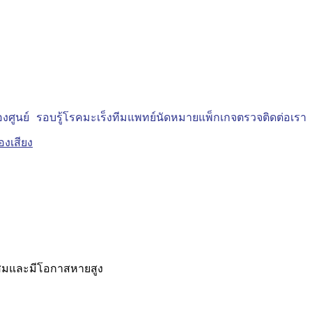
งศูนย์
รอบรู้โรคมะเร็ง
ทีมแพทย์
นัดหมาย
แพ็กเกจตรวจ
ติดต่อเรา
มาะสมและมีโอกาสหายสูง