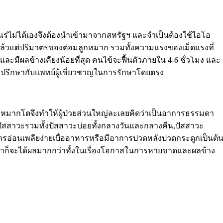
แร่ไม่ได้เองจึงต้องนำเข้ามาจากสหรัฐฯ และจำเป็นต้องใช้ไอโอ
เม็ดแล้วแต่ปริมาตรของต่อมลูกหมาก รวมทั้งความแรงของเม็ดแรงที่
และมีผลข้างเคียงน้อยที่สุด คนไข้จะฟื้นตัวภายใน 4-6 ชั่วโมง และ
วรปรึกษากับแพทย์ผู้เชี่ยวชาญในการรักษาโดยตรง
ูกหมากโตจึงทำให้ผู้ป่วยส่วนใหญ่ละเลยคิดว่าเป็นอาการธรรมดา
ารปัสสาวะรวมทั้งปัสสาวะบ่อยทั้งกลางวันและกลางคืน,ปัสสาวะ
การอ่อนเพลียง่ายเบื่ออาหารหรือมีอาการปวดหลังปวดกระดูกเป็นต้
ษาก็จะได้ผลมากกว่าทั้งในเรื่องโอกาสในการหายขาดและผลข้าง