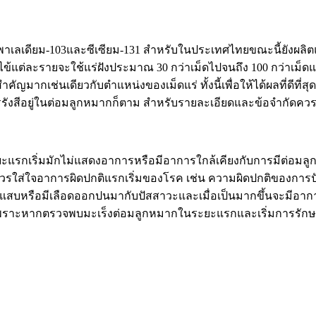
5,พาเลเดียม-103และซีเซียม-131 สำหรับในประเทศไทยขณะนี้ยังผลิต
วัน คนไข้แต่ละรายจะใช้แร่ฝังประมาณ 30 กว่าเม็ดไปจนถึง 100 กว่า
ากเช่นเดียวกับตำแหน่งของเม็ดแร่ ทั้งนี้เพื่อให้ได้ผลที่ดีที่สุด
สารรังสีอยู่ในต่อมลูกหมากก็ตาม สำหรับรายละเอียดและข้อจำกัดค
ะยะแรกเริ่มมักไม่แสดงอาการหรือมีอาการใกล้เคียงกับการมีต่อมล
ขึ้นไปควรใส่ใจอาการผิดปกติแรกเริ่มของโรค เช่น ความผิดปกติของก
้สึกแสบหรือมีเลือดออกปนมากับปัสสาวะและเมื่อเป็นมากขึ้นจะมีอา
้องเพราะหากตรวจพบมะเร็งต่อมลูกหมากในระยะแรกและเริ่มการรัก