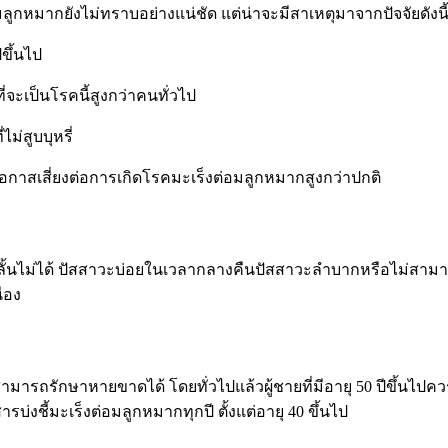
ลูกหมากยังไม่ทราบอย่างแน่ชัด แต่น่าจะมีสาเหตุมาจากปัจจัยดังนี
ีขึ้นไป
่จะเป็นโรคนี้สูงกว่าคนทั่วไป
ม่สูบบุหรี่
ีโอกาสเสี่ยงต่อการเกิดโรคมะเร็งต่อมลูกหมากสูงกว่าปกติ
ลั้นไม่ได้ ปัสสาวะบ่อยในเวลากลางคืนปัสสาวะลำบากหรือไม่สาม
่อง
มารถรักษาหายขาดได้ โดยทั่วไปแล้วผู้ชายที่มีอายุ
50
ปีขึ้นไปค
่งชี้มะเร็งต่อมลูกหมากทุกปี ตั้งแต่อายุ
40
ขึ้นไป