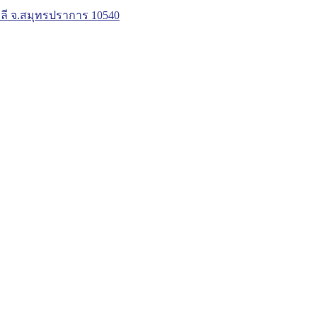
ลี จ.สมุทรปราการ 10540