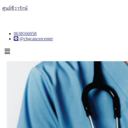
ศูนย์ชีวารักษ์
0638166058
@chgcancercenter
Menu