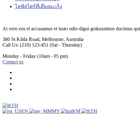
ไลฟ์สไตร์ที่เสี่ยงมะเร็ง
At vero eos et accusamus et iusto odio digni goikussimos ducimus qui 
380 St Kilda Road,
Melbourne, Australia
Call Us: (210) 123-451
(Sat - Thursday)
Monday - Friday
(10am - 05 pm)
Contact us
TH
EN
MY
KM
TH