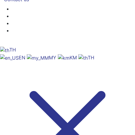
TH
EN
MY
KM
TH