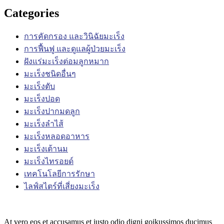
Categories
การคัดกรอง และวินิฉัยมะเร็ง
การฟื้นฟู และดูแลผู้ป่วยมะเร็ง
ฝังแร่มะเร็งต่อมลูกหมาก
มะเร็งชนิดอื่นๆ
มะเร็งตับ
มะเร็งปอด
มะเร็งปากมดลูก
มะเร็งลำไส้
มะเร็งหลอดอาหาร
มะเร็งเต้านม
มะเร็งไทรอยด์
เทคโนโลยีการรักษา
ไลฟ์สไตร์ที่เสี่ยงมะเร็ง
At vero eos et accusamus et iusto odio digni goikussimos ducimus