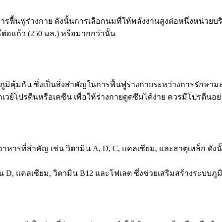
ารฟื้นฟูร่างกาย ดังนั้นการเลือกนมที่ให้พลังงานสูงต่อหนึ่งหน่วยบ
่อแก้ว (250 มล.) หรือมากกว่านั้น
ภูมิคุ้มกัน ซึ่งเป็นสิ่งสำคัญในการฟื้นฟูร่างกายระหว่างการรักษามะ
กเวย์โปรตีนหรือเคซีน เพื่อให้ร่างกายดูดซึมได้ง่าย ควรมีโปรตีนอย
ารที่สำคัญ เช่น วิตามิน A, D, C, แคลเซียม, และธาตุเหล็ก ดังน
มิน D, แคลเซียม, วิตามิน B12 และโฟเลต ซึ่งช่วยเสริมสร้างระบบภู