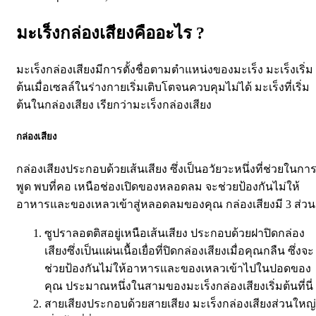
มะเร็งกล่องเสียงคืออะไร ?
มะเร็งกล่องเสียงมีการตั้งชื่อตามตำแหน่งของมะเร็ง มะเร็งเริ่ม
ต้นเมื่อเซลล์ในร่างกายเริ่มเติบโตจนควบคุมไม่ได้ มะเร็งที่เริ่ม
ต้นในกล่องเสียง เรียกว่ามะเร็งกล่องเสียง
กล่องเสียง
กล่องเสียงประกอบด้วยเส้นเสียง ซึ่งเป็นอวัยวะหนึ่งที่ช่วยในกา
พูด พบที่คอ เหนือช่องเปิดของหลอดลม จะช่วยป้องกันไม่ให้
อาหารและของเหลวเข้าสู่หลอดลมของคุณ กล่องเสียงมี 3 ส่วน
ซูปราลอตติสอยู่เหนือเส้นเสียง ประกอบด้วยฝาปิดกล่อง
เสียงซึ่งเป็นแผ่นเนื้อเยื่อที่ปิดกล่องเสียงเมื่อคุณกลืน ซึ่งจะ
ช่วยป้องกันไม่ให้อาหารและของเหลวเข้าไปในปอดของ
คุณ ประมาณหนึ่งในสามของมะเร็งกล่องเสียงเริ่มต้นที่นี่
สายเสียงประกอบด้วยสายเสียง มะเร็งกล่องเสียงส่วนใหญ่