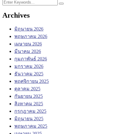
Archives
มิถุนายน 2026
พฤษภาคม 2026
เมษายน 2026
มีนาคม 2026
กุมภาพันธ์ 2026
มกราคม 2026
ธันวาคม 2025
พฤศจิกายน 2025
ตุลาคม 2025
กันยายน 2025
สิงหาคม 2025
กรกฎาคม 2025
มิถุนายน 2025
พฤษภาคม 2025
เมษายน 2025