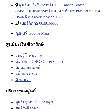
ศูนย์มะเร็งชีวารักษ์ CHG Cancer Center
88/8-9 ถนนเทพารักษ์ กม.14.5 ตำบลบางปลา อำเภอ
บางพลี จ.สมุทรปราการ 10540
เบอร์ติดต่อ 0638166058
ดูแผนที่ Google Maps
ศูนย์มะเร็ง ชีวารักษ์
รอบรู้โรคมะเร็ง
ทีมแพทย์ CHG Cancer Center
นัดหมายแพทย์
แพ็กเกจตรวจ
ติดต่อเรา
บริการของศูนย์
ศูนย์ปลูกถ่ายไขกระดูก
ศูนย์รังสีรักษา