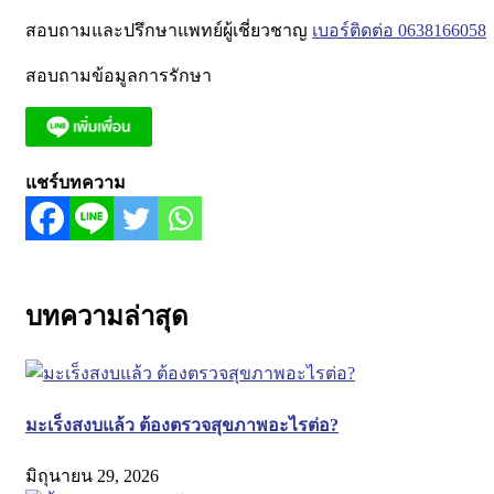
สอบถามและปรึกษาแพทย์ผู้เชี่ยวชาญ
เบอร์ติดต่อ 0638166058
สอบถามข้อมูลการรักษา
แชร์บทความ
บทความล่าสุด
มะเร็งสงบแล้ว ต้องตรวจสุขภาพอะไรต่อ?
มิถุนายน 29, 2026