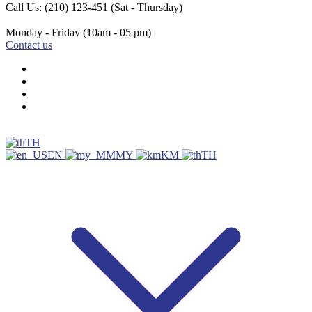
Call Us: (210) 123-451
(Sat - Thursday)
Monday - Friday
(10am - 05 pm)
Contact us
TH
EN
MY
KM
TH