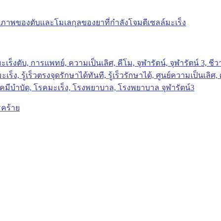
รคร้าย