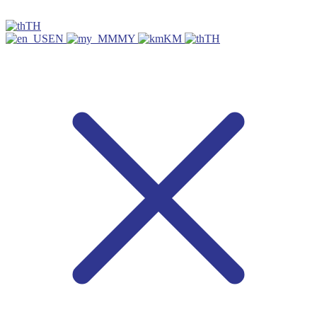
TH
EN
MY
KM
TH