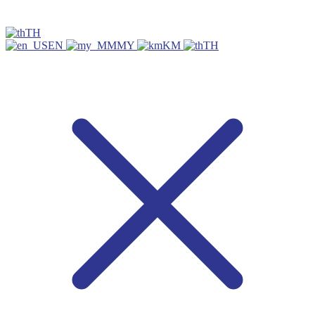
TH
EN
MY
KM
TH