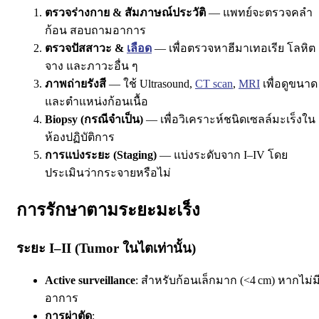
ตรวจร่างกาย & สัมภาษณ์ประวัติ
— แพทย์จะตรวจคลำ
ก้อน สอบถามอาการ
ตรวจปัสสาวะ &
เลือด
— เพื่อตรวจหาฮีมาเทอเรีย โลหิต
จาง และภาวะอื่น ๆ
ภาพถ่ายรังสี
— ใช้ Ultrasound,
CT scan
,
MRI
เพื่อดูขนาด
และตำแหน่งก้อนเนื้อ
Biopsy (กรณีจำเป็น)
— เพื่อวิเคราะห์ชนิดเซลล์มะเร็งใน
ห้องปฏิบัติการ
การแบ่งระยะ (Staging)
— แบ่งระดับจาก I–IV โดย
ประเมินว่ากระจายหรือไม่
การรักษาตามระยะมะเร็ง
ระยะ I–II (Tumor ในไตเท่านั้น)
Active surveillance
: สำหรับก้อนเล็กมาก (<4 cm) หากไม่ม
อาการ
การผ่าตัด
: