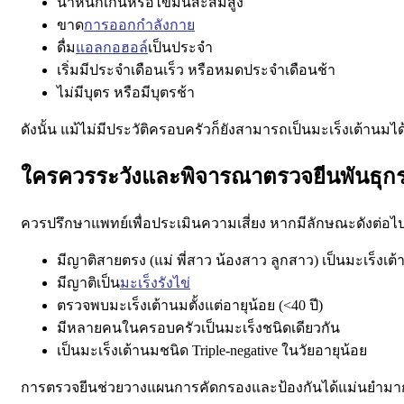
น้ำหนักเกินหรือไขมันสะสมสูง
ขาด
การออกกำลังกาย
ดื่ม
แอลกอฮอล์
เป็นประจำ
เริ่มมีประจำเดือนเร็ว หรือหมดประจำเดือนช้า
ไม่มีบุตร หรือมีบุตรช้า
ดังนั้น
แม้ไม่มีประวัติครอบครัวก็ยังสามารถเป็นมะเร็งเต้านมได
ใครควรระวังและพิจารณาตรวจยีนพันธุก
ควรปรึกษาแพทย์เพื่อประเมินความเสี่ยง หากมีลักษณะดังต่อไปน
มีญาติสายตรง (แม่ พี่สาว น้องสาว ลูกสาว) เป็นมะเร็งเต
มีญาติเป็น
มะเร็งรังไข่
ตรวจพบมะเร็งเต้านมตั้งแต่อายุน้อย (<40 ปี)
มีหลายคนในครอบครัวเป็นมะเร็งชนิดเดียวกัน
เป็นมะเร็งเต้านมชนิด Triple-negative ในวัยอายุน้อย
การตรวจยีนช่วยวางแผนการคัดกรองและป้องกันได้แม่นยำมาก